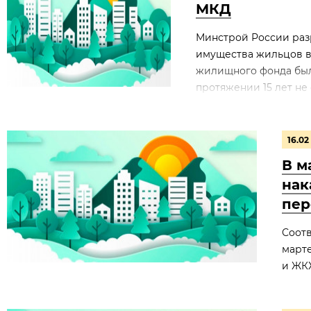
МКД
Минстрой России раз
имущества жильцов в
жилищного фонда были
протяжении 15 лет не 
16.02
В м
нак
пер
Соотв
марте
и ЖК