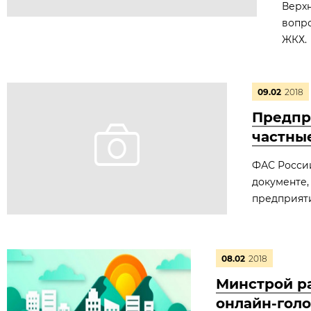
Верхн
вопро
ЖКХ.
09.02
2018
Предпр
частны
ФАС России
документе,
предприяти
08.02
2018
Минстрой ра
онлайн-гол