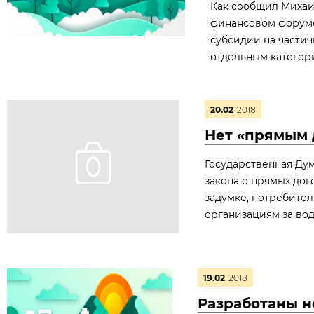
Как сообщил Михаи
финансовом форуме 
субсидии на части
отдельным категор
20.02
2018
Нет «прямым 
Государственная Дум
закона о прямых до
задумке, потребите
организациям за воду
19.02
2018
Разработаны н