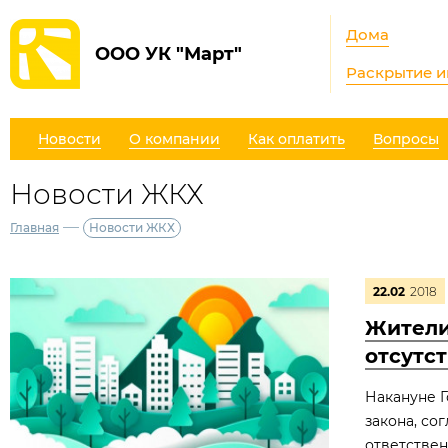
Дома
ООО УК "Март"
Раскрытие 
Новости
О компании
Как оплатить
Вопросы
Новости ЖКХ
—
Главная
Новости ЖКХ
22.02
2018
Жители
отсутс
Накануне Г
закона, со
ответствен