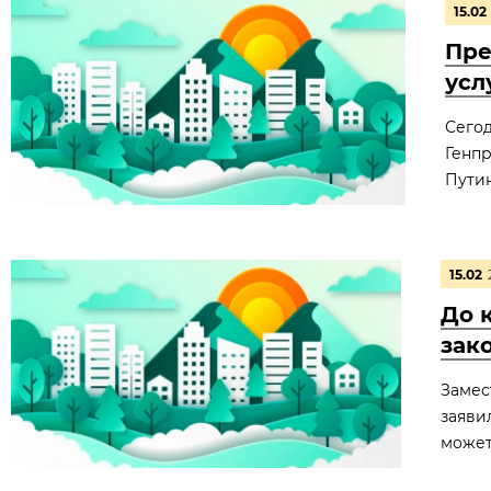
15.02
Пре
усл
Сего
Генп
Путин
15.02
До 
зак
Замес
заяви
может