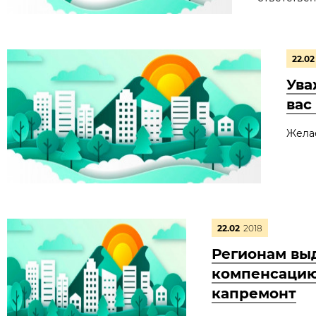
22.02
Ува
вас
Желае
22.02
2018
Регионам выд
компенсацию
капремонт