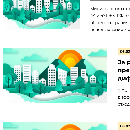
Министерство стр
44 и 47.1 ЖК РФ 
общего собрания 
использованием с
06.02
За 
пре
диф
ФАС 
дифф
отход
06.02