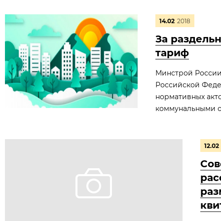
14.02
2018
За раздель
тариф
Минстрой России
Российской Феде
нормативных акт
коммунальными о
12.02
Сов
рас
раз
кви