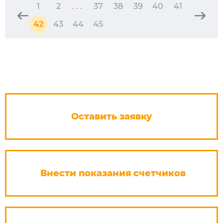
1
2
. . .
37
38
39
40
41
42
43
44
45
Оставить заявку
Внести показания счетчиков