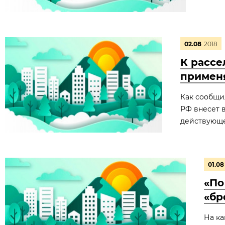
02.08
2018
К рассе
примен
Как сообщи
РФ внесет 
действующе
01.08
«По
«бр
На ка