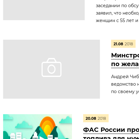
заседании по обс
заявил, что необх
женщин с 55 лет и
21.08
2018
Минстр
по жел
Андрей Чиби
ведомство 
по своему у
20.08
2018
ФАС России про
топлива для ну