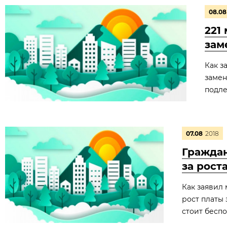
08.08
221
зам
Как з
замен
подле
07.08
2018
Граждан
за рост
Как заявил
рост платы 
стоит бесп