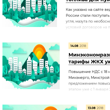
Как указано на сайте в
России стали поступат
угля, мазута по необос
условий договоров на по
14.08
2018
Минэкономразв
тарифы ЖКХ уж
Повышение НДС с 18 
Минэнерго, Минстрой
предложением повысит
этапом уже с 1 января
13.08
2018