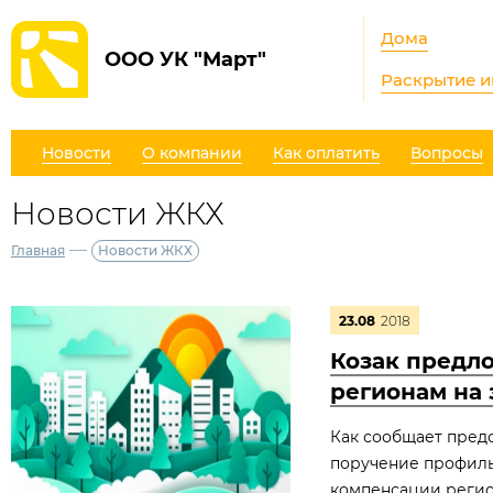
Дома
ООО УК "Март"
Раскрытие 
Новости
О компании
Как оплатить
Вопросы
Новости ЖКХ
—
Главная
Новости ЖКХ
23.08
2018
Козак предл
регионам на 
Как сообщает пред
поручение профиль
компенсации регио