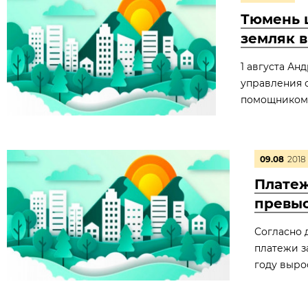
Тюмень 
земляк 
1 августа Ан
управления 
помощником 
09.08
2018
Платеж
превы
Согласно 
платежи з
году вырос