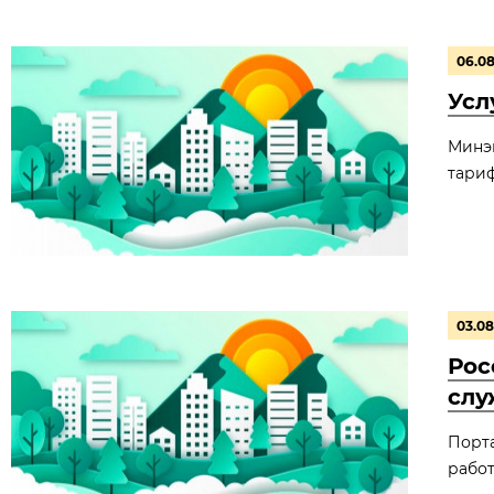
06.0
Усл
Минэ
тариф
03.08
Рос
слу
Порта
работ