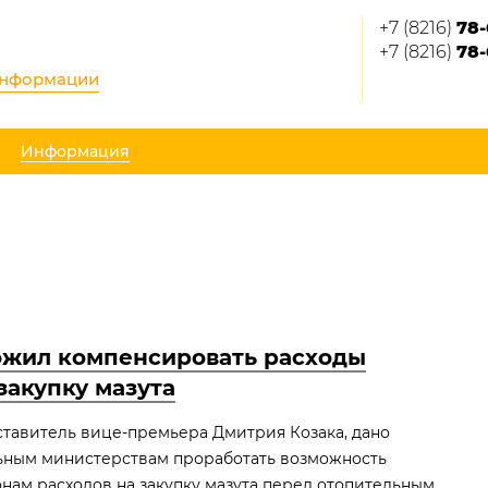
+7 (8216)
78-
+7 (8216)
78-
информации
Информация
ожил компенсировать расходы
закупку мазута
ставитель вице-премьера Дмитрия Козака, дано
ным министерствам проработать возможность
нам расходов на закупку мазута перед отопительным