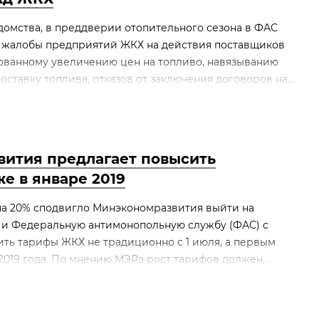
едомства, в преддверии отопительного сезона в ФАС
ь жалобы предприятий ЖКХ на действия поставщиков
нованному увеличению цен на топливо, навязыванию
ставку топлива, отказов от заключения договоров на...
ития предлагает повысить
е в январе 2019
на 20% сподвигло Минэкономразвития выйти на
 и Федеральную антимонопольную службу (ФАС) с
ь тарифы ЖКХ не традиционно с 1 июля, а первым
 2019 года. По мнению МЭРа рост тарифов должен...