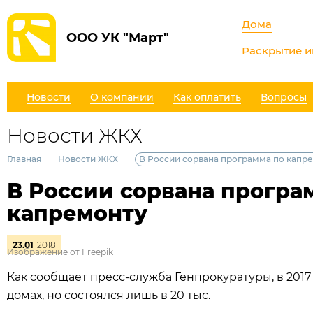
Дома
ООО УК "Март"
Раскрытие 
Новости
О компании
Как оплатить
Вопросы
Новости ЖКХ
—
—
Главная
Новости ЖКХ
В России сорвана программа по капр
В России сорвана програ
капремонту
23.01
2018
Изображение от Freepik
Как сообщает пресс-служба Генпрокуратуры, в 2017
домах, но состоялся лишь в 20 тыс.