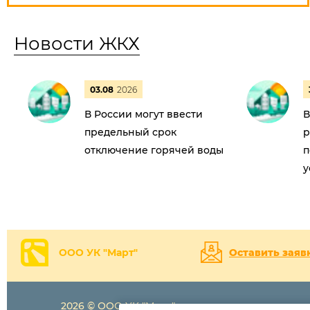
Новости ЖКХ
03.08
2026
В России могут ввести
В
предельный срок
р
отключение горячей воды
п
у
ООО УК "Март"
Оставить заяв
2026 © ООО УК "Март"
+7 (8216)
78-6