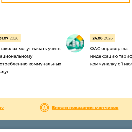
31.07
2026
24.06
2026
 школах могут начать учить
ФАС опровергла
ациональному
индексацию тариф
отреблению коммунальных
коммуналку с 1 ию
слуг
ку
Внести показания счетчиков
Новости ЖКХ
7-17
Приемная