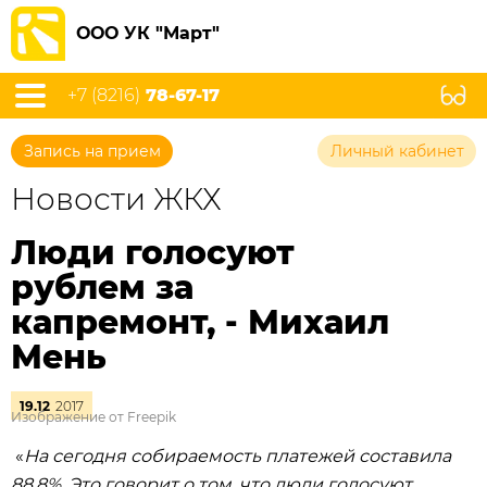
ООО УК "Март"
+7 (8216)
78-67-17
Запись на прием
Личный кабинет
Новости ЖКХ
Люди голосуют
рублем за
капремонт, - Михаил
Мень
19.12
2017
Изображение от Freepik
«
На сегодня собираемость платежей составила
88,8%. Это говорит о том, что люди голосуют